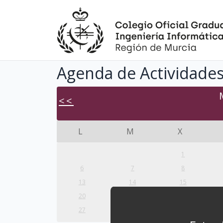
Agenda de Actividades
<<
L
M
X
1
6
7
8
13
14
15
20
21
22
27
28
29