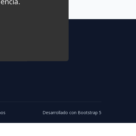
iencia.
Noticias TIC
Teletrabajo
guenos
hos
Desarrollado con Bootstrap 5