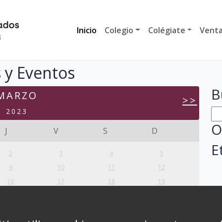
Inicio
Colegio
Colégiate
Venta
 y Eventos
B
MARZO
>>
2023
O
J
V
S
D
E
2
3
4
5
9
10
11
12
16
17
18
19
23
24
25
26
30
31