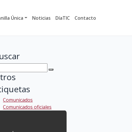
nilla Única
Noticias
DíaTIC
Contacto
uscar
tros
tiquetas
Comunicados
Comunicados oficiales
Fallos Informáticos
Memoria Anual
Normativa