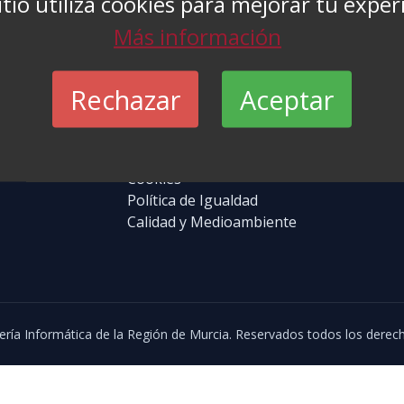
itio utiliza cookies para mejorar tu exper
Más información
Rechazar
Aceptar
Enlaces
Sí
Aviso Legal
nformática de la
Política de Privacidad
Cookies
Política de Igualdad
Calidad y Medioambiente
ería Informática de la Región de Murcia. Reservados todos los derec